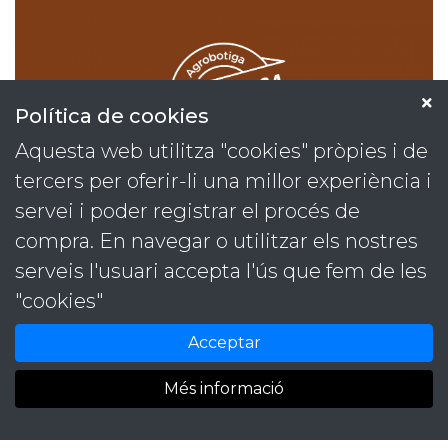
Política de cookies
Aquesta web utilitza "cookies" pròpies i de
tercers per oferir-li una millor experiència i
servei i poder registrar el procés de
compra. En navegar o utilitzar els nostres
serveis l'usuari accepta l'ús que fem de les
Projectes
Contacta
Serveis
T. 93 889 59 09
"cookies"
Contacte
M. 646 48 41 98
Identitats
versus@versuscomunicacio.com
Acceptar
Més informació
© Versus Comunicació Integral -
Política de cookies