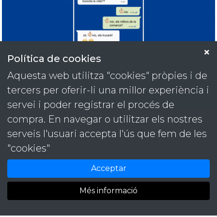
Política de cookies
Aquesta web utilitza "cookies" pròpies i de
tercers per oferir-li una millor experiència i
servei i poder registrar el procés de
compra. En navegar o utilitzar els nostres
serveis l'usuari accepta l'ús que fem de les
Projectes
Contacta
"cookies"
Serveis
T. 93 889 59 09
Contacte
M. 646 48 41 98
Identitats
versus@versuscomunicacio.com
Acceptar
Més informació
© Versus Comunicació Integral -
Política de cookies