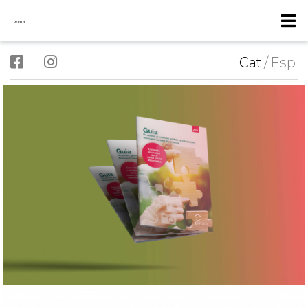
Cat
/
Esp