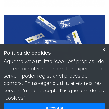
Política de cookies
Aquesta web utilitza "cookies" pròpies i de
tercers per oferir-li una millor experiència i
servei i poder registrar el procés de
compra. En navegar o utilitzar els nostres
serveis l'usuari accepta l'ús que fem de les
Projectes
Contacta
"cookies"
Serveis
T. 93 889 59 09
Contacte
M. 646 48 41 98
Identitats
versus@versuscomunicacio.com
Acceptar