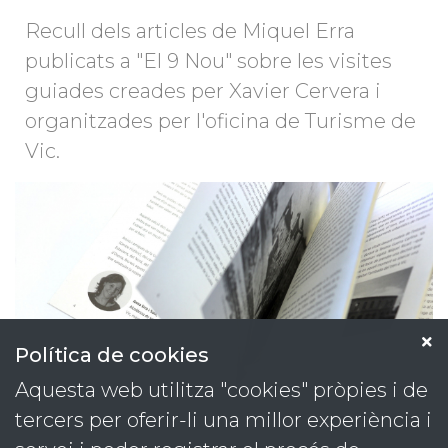
Recull dels articles de Miquel Erra
publicats a "El 9 Nou" sobre les visites
guiades creades per Xavier Cervera i
organitzades per l'oficina de Turisme de
Vic.
Política de cookies
Aquesta web utilitza "cookies" pròpies i de
tercers per oferir-li una millor experiència i