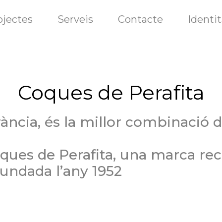
ojectes
Serveis
Contacte
Identit
Coques de Perafita
rància, és la millor combinació 
ques de Perafita, una marca re
fundada l’any 1952