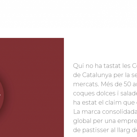
Qui no ha tastat les 
de Catalunya per la se
mercats. Més de 50 a
coques dolces i salad
ha estat el claim que
La marca consolidada
global per una empres
de pastisser al llarg