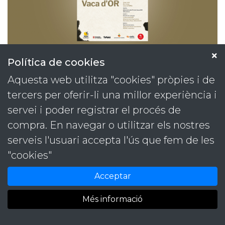
Política de cookies
Aquesta web utilitza "cookies" pròpies i de
tercers per oferir-li una millor experiència i
servei i poder registrar el procés de
compra. En navegar o utilitzar els nostres
Projectes
Contacta
serveis l'usuari accepta l'ús que fem de les
Serveis
T. 93 889 59 09
"cookies"
Contacte
M. 646 48 41 98
Identitats
versus@versuscomunicacio.com
Acceptar
Més informació
© Versus Comunicació Integral -
Política de cookies