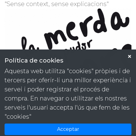
"Sense context, sense explicacions"
Política de cookies
Aquesta web utilitza "cookies" pròpies i de
tercers per oferir-li una millor experiència i
servei i poder registrar el procés de
compra. En navegar o utilitzar els nostres
Projectes
Contacta
serveis l'usuari accepta l'ús que fem de les
Serveis
T. 93 889 59 09
"cookies"
Contacte
M. 646 48 41 98
Identitats
versus@versuscomunicacio.com
Acceptar