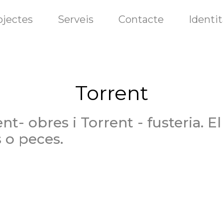
ojectes
Serveis
Contacte
Identit
Torrent
t- obres i Torrent - fusteria. E
s o peces.